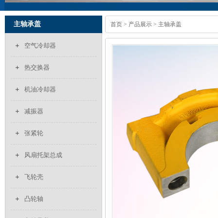
主轴承盖
首页
>
产品展示
> 主轴承盖
空气冷却器
热交换器
机油冷却器
减振器
张紧轮
风扇托架总成
飞轮壳
凸轮轴