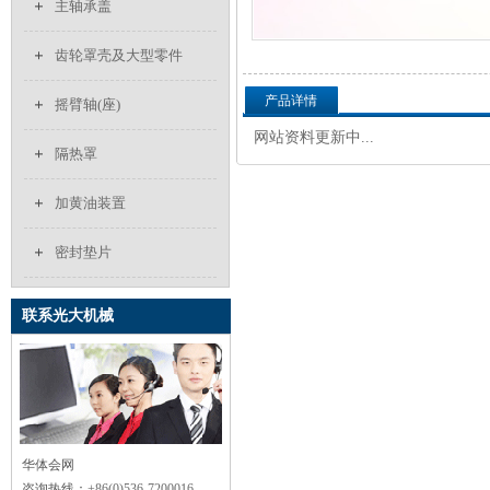
主轴承盖
齿轮罩壳及大型零件
产品详情
摇臂轴(座)
网站资料更新中...
隔热罩
加黄油装置
密封垫片
联系光大机械
华体会网
咨询热线：
+86(0)536-7200016