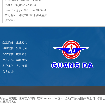
传真：
+86(0)536-7200015
Email：
sdgdyxb#126.com(#换成@)
公司地址：
潍坊市经济开发区清源
街7999号
企业简介
企业文化
组织架构
发展历程
企业荣誉
质量体系
生产区域
销售网络
客户案例
人力资源
留言反馈
球友会网页版
|
江南官方网站_江南jiangnan（中国）
|
乐动下注(集团)有限公司
|
华体
在线登录入口
|