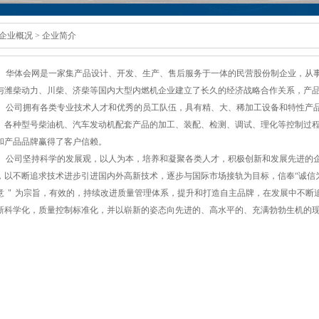
企业概况
>
企业简介
华体会网是一家集产品设计、开发、生产、售后服务于一体的民营股份制企业，从
与潍柴动力、川柴、济柴等国内大型内燃机企业建立了长久的经济战略合作关系，产
公司拥有各类专业技术人才和优秀的员工队伍，具有精、大、稀加工设备和特性产
。各种型号柴油机、汽车发动机配套产品的加工、装配、检测、调试、理化等控制过
和产品品牌赢得了客户信赖。
公司坚持科学的发展观，以人为本，培养和凝聚各类人才，积极创新和发展先进的
，以不断追求技术进步引进国内外高新技术，逐步与国际市场接轨为目标，信奉“诚信
意
"
为宗旨，有效的，持续改进质量管理体系，提升和打造自主品牌，在发展中不断
新科学化，质量控制标准化，并以崭新的姿态向先进的、高水平的、充满勃勃生机的